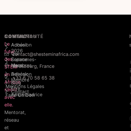
NAVIGATION
COMMUNAUTÉ
CONTACT
Le
Accueil
Adhésion
2026
futur
Qui
contact@shesteminafrica.com
des
Sommmes-
Espace
Nous
Membres
Strasbourg, France
STEM
Adhésion
Devenir
en
+33 6 70 58 65 38
Membre
Afrique
Blog
Mentions Légales
Être
s’écrit
Contact
Ambassadrice
Faire Un Don
avec
elle.
Mentorat,
réseau
et