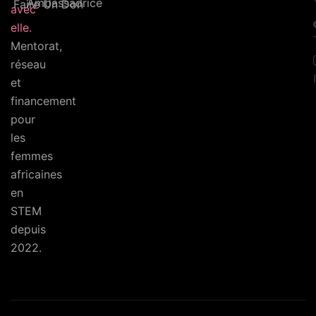
Ambassadrice
Faire Un Don
avec
elle.
Mentorat,
réseau
et
financement
pour
les
femmes
africaines
en
STEM
depuis
2022.