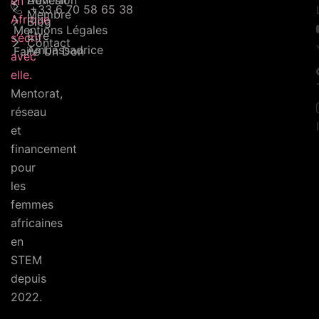
Adhésion
Devenir
en
+33 6 70 58 65 38
Membre
Afrique
Blog
Mentions Légales
Être
s’écrit
Contact
Ambassadrice
Faire Un Don
avec
elle.
Mentorat,
réseau
et
financement
pour
les
femmes
africaines
en
STEM
depuis
2022.