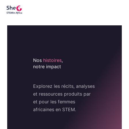
Aller
au
contenu
Nos
histoires
,
notre impact
Explorez les récits, analyses
et ressources produits par
et pour les femmes
africaines en STEM.