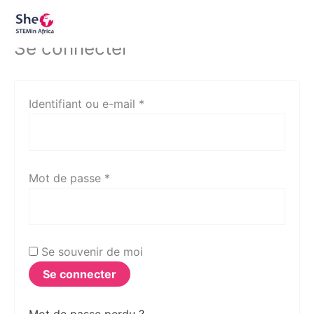
Mon compte
Aller
Obligatoire
Obligatoire
au
Se connecter
contenu
Identifiant ou e-mail
*
Mot de passe
*
Se souvenir de moi
Se connecter
Mot de passe perdu ?