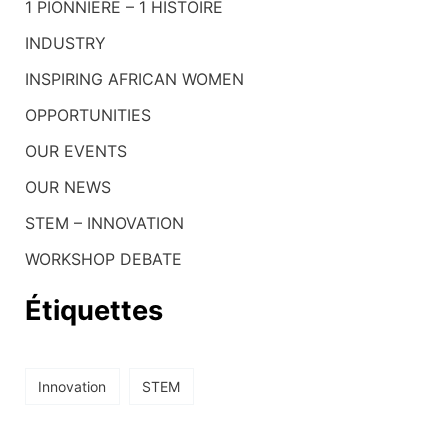
1 PIONNIERE – 1 HISTOIRE
e
INDUSTRY
r
c
INSPIRING AFRICAN WOMEN
h
OPPORTUNITIES
e
OUR EVENTS
r
OUR NEWS
STEM – INNOVATION
:
WORKSHOP DEBATE
Étiquettes
Innovation
STEM