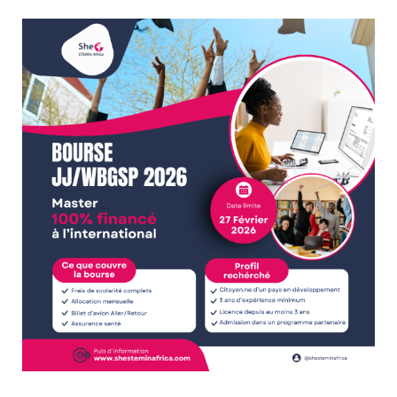
Joint
Japan/World
Bank
Graduate
Scholarship
Program
(JJWBGSP)