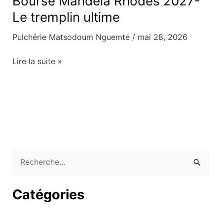
Bourse Mandela Rhodes 2027-
Mandela
Le tremplin ultime
Rhodes
Pulchérie Matsodoum Nguemté
/
mai 28, 2026
2027-
Le
Lire la suite »
tremplin
ultime
R
e
Catégories
c
h