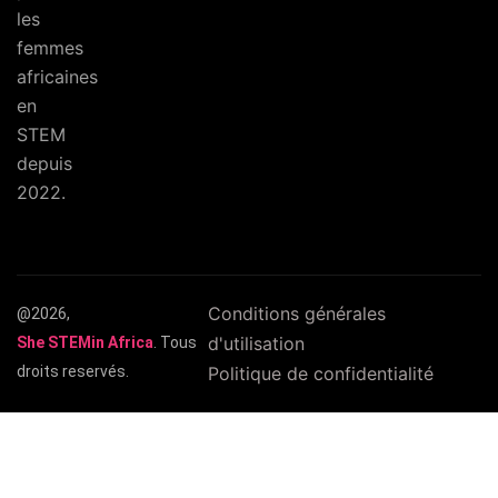
les
femmes
africaines
en
STEM
depuis
2022.
Conditions générales
@2026,
d'utilisation
She STEMin Africa
. Tous
droits reservés.
Politique de confidentialité