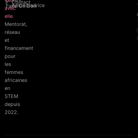
s’écrit
Contact
Ambassadrice
Faire Un Don
avec
elle.
Mentorat,
réseau
et
financement
pour
les
femmes
africaines
en
STEM
depuis
2022.