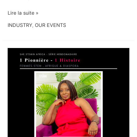
Lire la suite »
INDUSTRY
,
OUR EVENTS
Léonie
NGANE
—
Traduire
la
complexité
en
décisions