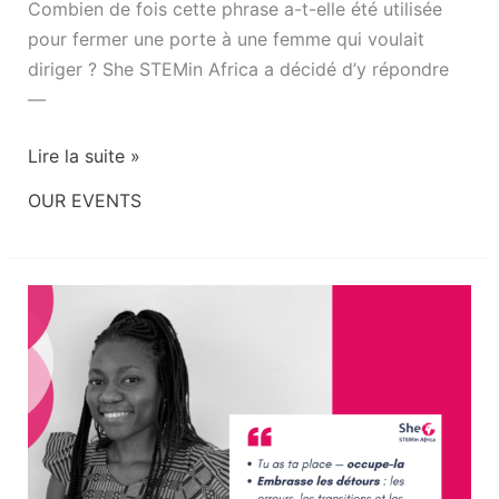
Combien de fois cette phrase a-t-elle été utilisée
pour fermer une porte à une femme qui voulait
diriger ? She STEMin Africa a décidé d’y répondre
—
Lire la suite »
OUR EVENTS
Foutse
Yuehgoh
:
construire
une
IA
inclusive,