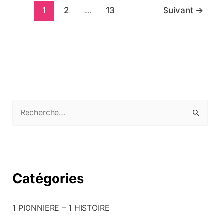
1
2
…
13
Suivant
→
R
e
c
h
Catégories
e
r
1 PIONNIERE – 1 HISTOIRE
c