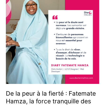
peur
à
la
fierté
:
Fatemate
Hamza,
la
force
tranquille
des
STEM
africains
De la peur à la fierté : Fatemate
Hamza, la force tranquille des