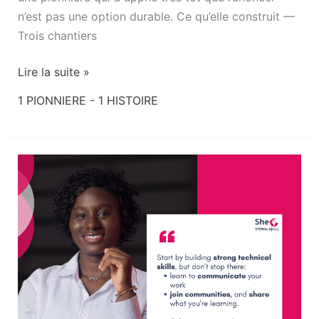
n’est pas une option durable. Ce qu’elle construit —
Trois chantiers
Lire la suite »
1 PIONNIERE - 1 HISTOIRE
De
l’agronomie
à
l’IA
:
Consolas
Hodonou,
au
service