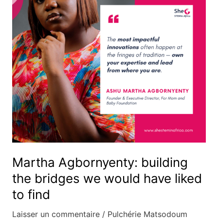
bridges
we
would
have
liked
to
find
Martha Agbornyenty: building
the bridges we would have liked
to find
Laisser un commentaire
/
Pulchérie Matsodoum