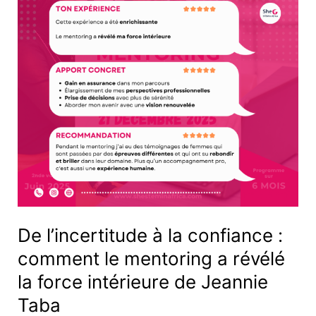
confiance
:
comment
le
mentoring
a
révélé
la
force
intérieure
de
Jeannie
De l’incertitude à la confiance :
Taba
comment le mentoring a révélé
la force intérieure de Jeannie
Taba