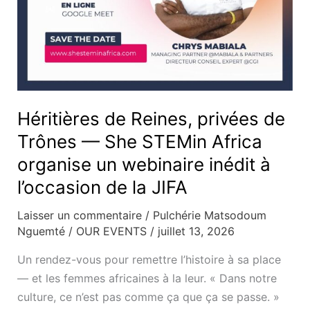
organise
un
webinaire
inédit
à
l’occasion
Héritières de Reines, privées de
de
Trônes — She STEMin Africa
la
JIFA
organise un webinaire inédit à
l’occasion de la JIFA
Laisser un commentaire
/
Pulchérie Matsodoum
Nguemté
/
OUR EVENTS
/
juillet 13, 2026
Un rendez-vous pour remettre l’histoire à sa place
— et les femmes africaines à la leur. « Dans notre
culture, ce n’est pas comme ça que ça se passe. »