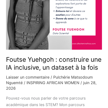
un
dataset
à
la
fois
Foutse Yuehgoh : construire une
IA inclusive, un dataset à la fois
Laisser un commentaire
/
Pulchérie Matsodoum
Nguemté
/
INSPIRING AFRICAN WOMEN
/
juin 28,
2026
Pouvez-vous nous parler de votre parcours
académique dans les STEM? Mon parcours