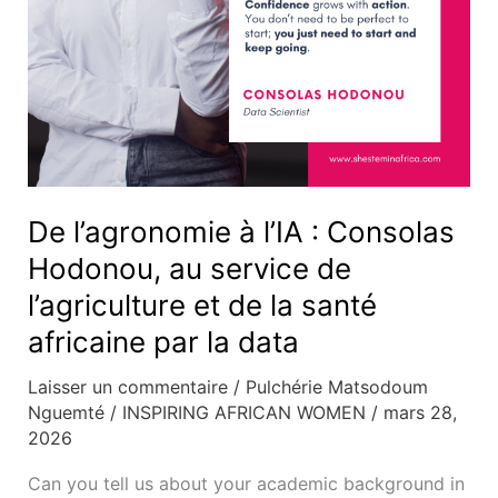
de
l’agriculture
et
de
la
santé
africaine
De l’agronomie à l’IA : Consolas
par
Hodonou, au service de
la
data
l’agriculture et de la santé
africaine par la data
Laisser un commentaire
/
Pulchérie Matsodoum
Nguemté
/
INSPIRING AFRICAN WOMEN
/
mars 28,
2026
Can you tell us about your academic background in