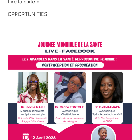
Lire la suite »
OPPORTUNITIES
Journée
Mondiale
de
la
Santé
–
Live
sur
la
santé
reproductive