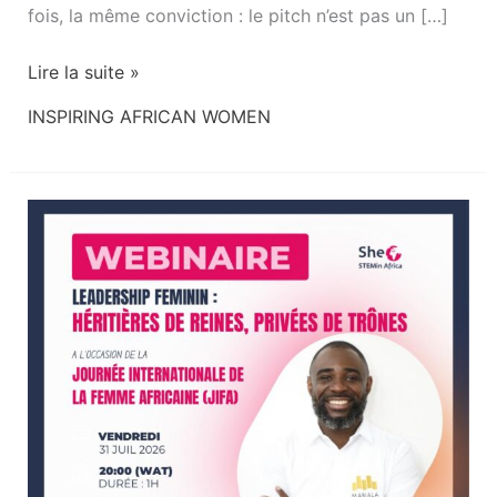
fois, la même conviction : le pitch n’est pas un […]
Lire la suite »
INSPIRING AFRICAN WOMEN
Héritières
de
Reines,
privées
de
Trônes
—
She
STEMin
Africa