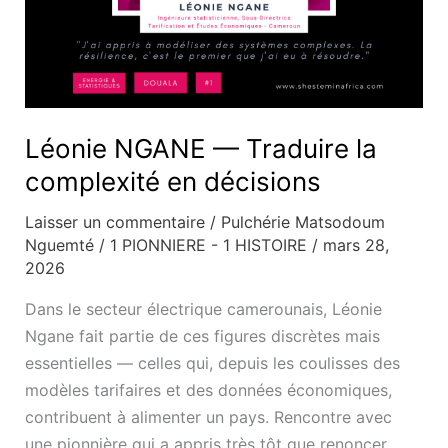
Léonie NGANE — Traduire la
complexité en décisions
Laisser un commentaire
/
Pulchérie Matsodoum
Nguemté
/
1 PIONNIERE - 1 HISTOIRE
/
mars 28,
2026
Dans le secteur électrique camerounais, Léonie
Ngane fait partie de ces figures discrètes mais
essentielles — celles qui, depuis les coulisses des
modèles tarifaires et des données économiques,
contribuent à alimenter un pays. Rencontre avec
une pionnière qui a appris très tôt que renoncer