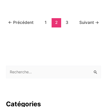
←
Précédent
1
2
3
Suivant
→
R
e
c
h
Catégories
e