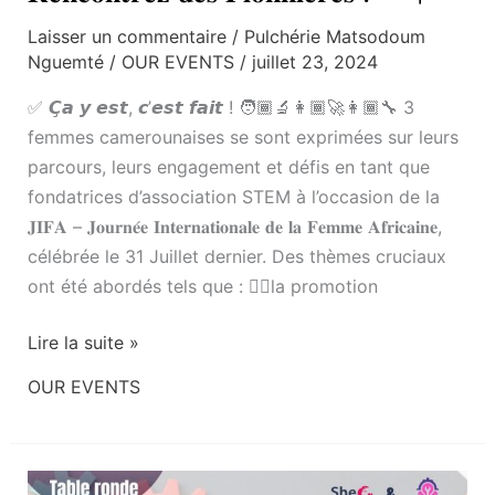
Laisser un commentaire
/
Pulchérie Matsodoum
Nguemté
/
OUR EVENTS
/
juillet 23, 2024
✅ 𝘾̧𝙖 𝙮 𝙚𝙨𝙩, 𝙘’𝙚𝙨𝙩 𝙛𝙖𝙞𝙩 ! 🧑🏾‍🔬👩🏾‍🚀👩🏾‍🔧 3
femmes camerounaises se sont exprimées sur leurs
parcours, leurs engagement et défis en tant que
fondatrices d’association STEM à l’occasion de la
𝐉𝐈𝐅𝐀 – 𝐉𝐨𝐮𝐫𝐧𝐞́𝐞 𝐈𝐧𝐭𝐞𝐫𝐧𝐚𝐭𝐢𝐨𝐧𝐚𝐥𝐞 𝐝𝐞 𝐥𝐚 𝐅𝐞𝐦𝐦𝐞 𝐀𝐟𝐫𝐢𝐜𝐚𝐢𝐧𝐞,
célébrée le 31 Juillet dernier. Des thèmes cruciaux
ont été abordés tels que : 👉🏾la promotion
Lire la suite »
OUR EVENTS
Etre