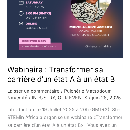
A
à
un
état
B
Webinaire : Transformer sa
carrière d’un état A à un état B
Laisser un commentaire
/
Pulchérie Matsodoum
Nguemté
/
INDUSTRY
,
OUR EVENTS
/
juin 28, 2025
Introduction Le 19 Juillet 2025 à 20h (GMT+2), She
STEMin Africa a organise un webinaire «Transformer
sa carrière d’un état A à un état B». Vous avez un