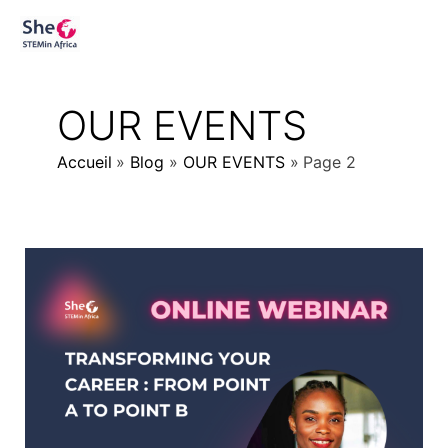
Aller
au
contenu
OUR EVENTS
Accueil
Blog
OUR EVENTS
Page 2
Webinaire
:
Transformer
sa
carrière
d’un
état