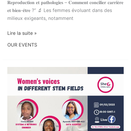
𝐑𝐞𝐩𝐫𝐨𝐝𝐮𝐜𝐭𝐢𝐨𝐧 𝐞𝐭 𝐩𝐚𝐭𝐡𝐨𝐥𝐨𝐠𝐢𝐞𝐬 – 𝐂𝐨𝐦𝐦𝐞𝐧𝐭 𝐜𝐨𝐧𝐜𝐢𝐥𝐢𝐞𝐫 𝐜𝐚𝐫𝐫𝐢𝐞̀𝐫𝐞
𝐞𝐭 𝐛𝐢𝐞𝐧-𝐞̂𝐭𝐫𝐞 ?” 🔬 Les femmes évoluant dans des
milieux exigeants, notamment
Lire la suite »
OUR EVENTS
La
voix
des
femmes
dans
différents
domaines
𝐒𝐓𝐄𝐌