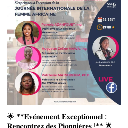
**𝐄́𝐯𝐞́𝐧𝐞𝐦𝐞𝐧𝐭
𝐄𝐱𝐜𝐞𝐩𝐭𝐢𝐨𝐧𝐧𝐞𝐥
:
𝐑𝐞𝐧𝐜𝐨𝐧𝐭𝐫𝐞𝐳
𝐝𝐞𝐬
𝐏𝐢𝐨𝐧𝐧𝐢𝐞̀𝐫𝐞𝐬
!**
🌟
🌟 **𝐄́𝐯𝐞́𝐧𝐞𝐦𝐞𝐧𝐭 𝐄𝐱𝐜𝐞𝐩𝐭𝐢𝐨𝐧𝐧𝐞𝐥 :
𝐑𝐞𝐧𝐜𝐨𝐧𝐭𝐫𝐞𝐳 𝐝𝐞𝐬 𝐏𝐢𝐨𝐧𝐧𝐢𝐞̀𝐫𝐞𝐬 !** 🌟