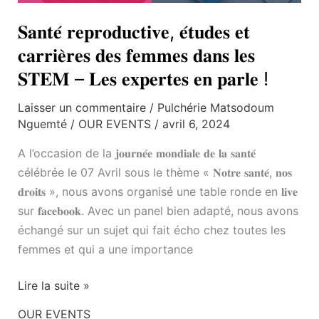
𝐒𝐚𝐧𝐭𝐞́ 𝐫𝐞𝐩𝐫𝐨𝐝𝐮𝐜𝐭𝐢𝐯𝐞, 𝐞́𝐭𝐮𝐝𝐞𝐬 𝐞𝐭
𝐜𝐚𝐫𝐫𝐢𝐞̀𝐫𝐞𝐬 𝐝𝐞𝐬 𝐟𝐞𝐦𝐦𝐞𝐬 𝐝𝐚𝐧𝐬 𝐥𝐞𝐬
𝐒𝐓𝐄𝐌 – 𝐋𝐞𝐬 𝐞𝐱𝐩𝐞𝐫𝐭𝐞𝐬 𝐞𝐧 𝐩𝐚𝐫𝐥𝐞 !
Laisser un commentaire
/
Pulchérie Matsodoum
Nguemté
/
OUR EVENTS
/
avril 6, 2024
A l’occasion de la 𝐣𝐨𝐮𝐫𝐧𝐞́𝐞 𝐦𝐨𝐧𝐝𝐢𝐚𝐥𝐞 𝐝𝐞 𝐥𝐚 𝐬𝐚𝐧𝐭𝐞́
célébrée le 07 Avril sous le thème « 𝐍𝐨𝐭𝐫𝐞 𝐬𝐚𝐧𝐭𝐞́, 𝐧𝐨𝐬
𝐝𝐫𝐨𝐢𝐭𝐬 », nous avons organisé une table ronde en 𝐥𝐢𝐯𝐞
sur 𝐟𝐚𝐜𝐞𝐛𝐨𝐨𝐤. Avec un panel bien adapté, nous avons
échangé sur un sujet qui fait écho chez toutes les
femmes et qui a une importance
Lire la suite »
OUR EVENTS