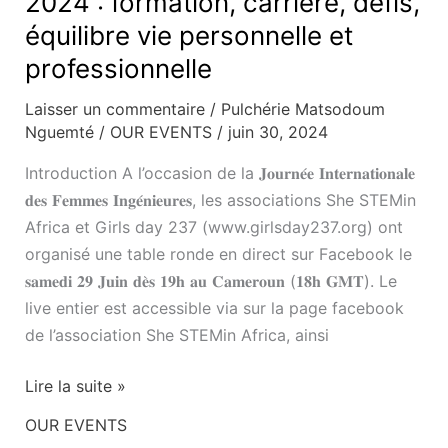
2024 : formation, carrière, défis,
équilibre vie personnelle et
professionnelle
Laisser un commentaire
/
Pulchérie Matsodoum
Nguemté
/
OUR EVENTS
/
juin 30, 2024
Introduction A l’occasion de la 𝐉𝐨𝐮𝐫𝐧𝐞́𝐞 𝐈𝐧𝐭𝐞𝐫𝐧𝐚𝐭𝐢𝐨𝐧𝐚𝐥𝐞
𝐝𝐞𝐬 𝐅𝐞𝐦𝐦𝐞𝐬 𝐈𝐧𝐠𝐞́𝐧𝐢𝐞𝐮𝐫𝐞𝐬, les associations She STEMin
Africa et Girls day 237 (www.girlsday237.org) ont
organisé une table ronde en direct sur Facebook le
𝐬𝐚𝐦𝐞𝐝𝐢 𝟐𝟗 𝐉𝐮𝐢𝐧 𝐝𝐞̀𝐬 𝟏𝟗𝐡 𝐚𝐮 𝐂𝐚𝐦𝐞𝐫𝐨𝐮𝐧 (𝟏𝟖𝐡 𝐆𝐌𝐓). Le
live entier est accessible via sur la page facebook
de l’association She STEMin Africa, ainsi
Lire la suite »
OUR EVENTS