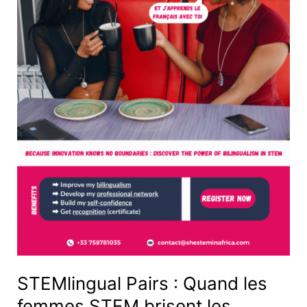
brisent
les
barrières
linguistiques
!
STEMlingual Pairs : Quand les
femmes STEM brisent les