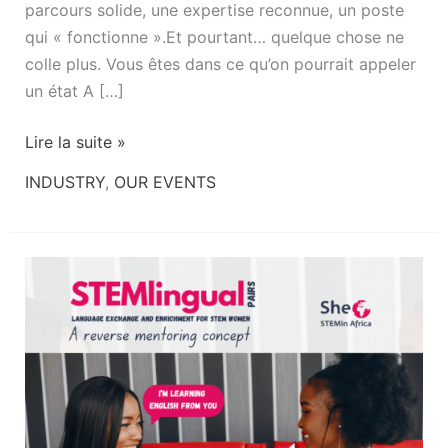
parcours solide, une expertise reconnue, un poste
qui « fonctionne ».Et pourtant… quelque chose ne
colle plus. Vous êtes dans ce qu’on pourrait appeler
un état A […]
Lire la suite »
INDUSTRY
,
OUR EVENTS
STEMlingual
Pairs
:
Quand
les
femmes
STEM