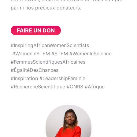
parmi nos précieux donateurs.
FAIRE UN DON
#
InspiringAfricanWomenScientists
#
WomenInSTEM #
STEM #
WomenInScience
#FemmesScientifiquesAfricaines
#ÉgalitéDesChances
#Inspiration #LeadershipFéminin
#RechercheScientifique #CNRS #Afrique