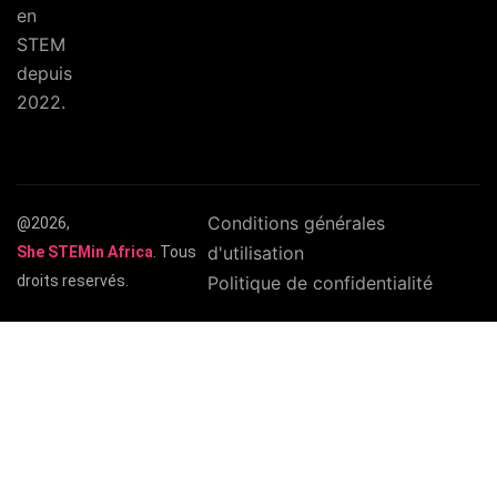
en
STEM
depuis
2022.
Conditions générales
@2026,
d'utilisation
She STEMin Africa
. Tous
droits reservés.
Politique de confidentialité