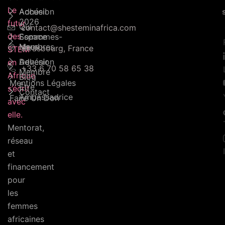
Le
Accueil
Adhésion
2026
futur
Qui
contact@shesteminafrica.com
des
Sommmes-
Espace
Nous
Membres
Strasbourg, France
STEM
Adhésion
Devenir
en
+33 6 70 58 65 38
Membre
Afrique
Blog
Mentions Légales
Être
s’écrit
Contact
Ambassadrice
Faire Un Don
avec
elle.
Mentorat,
réseau
et
financement
pour
les
femmes
africaines