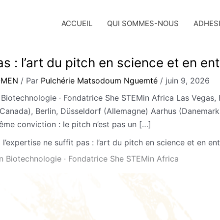
ACCUEIL
QUI SOMMES-NOUS
ADHES
as : l’art du pitch en science et en en
OMEN
/ Par
Pulchérie Matsodoum Nguemté
/
juin 9, 2026
Biotechnologie · Fondatrice She STEMin Africa Las Vegas,
nada), Berlin, Düsseldorf (Allemagne) Aarhus (Danemark), L
ême conviction : le pitch n’est pas un […]
l’expertise ne suffit pas : l’art du pitch en science et en en
 Biotechnologie · Fondatrice She STEMin Africa