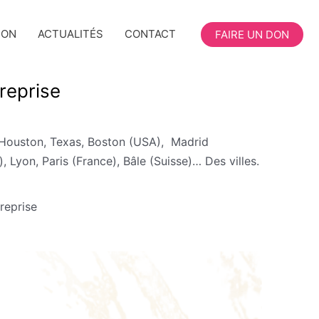
ION
ACTUALITÉS
CONTACT
FAIRE UN DON
treprise
 Houston, Texas, Boston (USA), Madrid
yon, Paris (France), Bâle (Suisse)… Des villes.
treprise