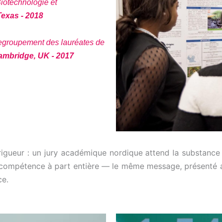
iotechnologie et
exas - 2018
 regroupement des lauréates de
ambridge, UK - 2017
 rigueur : un jury académique nordique attend la substance
ne compétence à part entière — le même message, présenté 
ce.