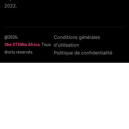
2022.
Conditions générales
@2026,
d'utilisation
She STEMin Africa
. Tous
droits reservés.
Politique de confidentialité