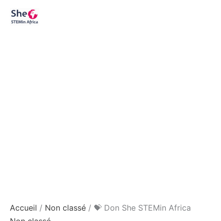
Aller
quantité
au
de
contenu
💝
Don
She
STEMin
Africa
Accueil
/
Non classé
/ 💝 Don She STEMin Africa