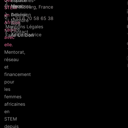
des
Sommmes-
Espace
Nous
Membres
Strasbourg, France
STEM
Adhésion
Devenir
en
+33 6 70 58 65 38
Membre
Afrique
Blog
Mentions Légales
Être
s’écrit
Contact
Ambassadrice
Faire Un Don
avec
elle.
Mentorat,
réseau
et
financement
pour
les
femmes
africaines
en
STEM
depuis