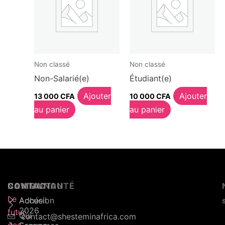
Non classé
Non classé
Non-Salarié(e)
Étudiant(e)
Ajouter
Ajouter
13 000
CFA
10 000
CFA
au panier
au panier
NAVIGATION
COMMUNAUTÉ
CONTACT
Le
Accueil
Adhésion
2026
futur
Qui
contact@shesteminafrica.com