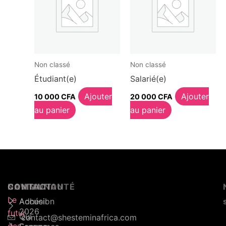
Non classé
Non classé
Étudiant(e)
Salarié(e)
Ajouter
Ajouter
10 000
CFA
20 000
CFA
au panier
au panier
NAVIGATION
COMMUNAUTÉ
CONTACT
Le
Accueil
Adhésion
2026
futur
Qui
contact@shesteminafrica.com