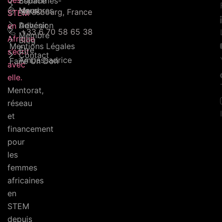
des
Sommmes-
Espace
Nous
Membres
Strasbourg, France
STEM
Adhésion
Devenir
en
+33 6 70 58 65 38
Membre
Afrique
Blog
Mentions Légales
Être
s’écrit
Contact
Ambassadrice
Faire Un Don
avec
elle.
Mentorat,
réseau
et
financement
pour
les
femmes
africaines
en
STEM
depuis