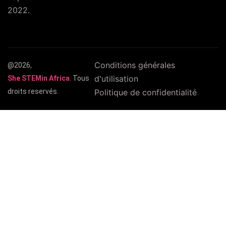
2022.
Conditions générales
@2026,
d'utilisation
She STEMin Africa
. Tous
droits reservés.
Politique de confidentialité