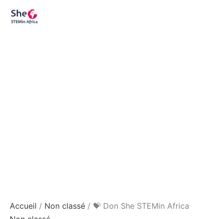
Aller
quantité
au
de
contenu
💝
Don
She
STEMin
Africa
Accueil
/
Non classé
/ 💝 Don She STEMin Africa