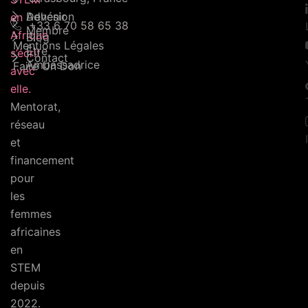
Adhésion
Devenir
en
+33 6 70 58 65 38
Membre
Afrique
Blog
Mentions Légales
Être
s’écrit
Contact
Ambassadrice
Faire Un Don
avec
elle.
Mentorat,
réseau
et
financement
pour
les
femmes
africaines
en
STEM
depuis
2022.