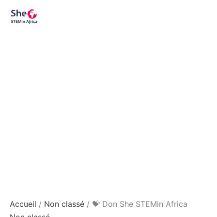
Aller
quantité
au
de
contenu
💝
Don
She
STEMin
Africa
Accueil
/
Non classé
/ 💝 Don She STEMin Africa