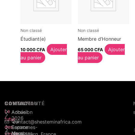
Non classé
Non classé
Étudiant(e)
Membre d’Honneur
Ajouter
Ajouter
10 000
CFA
65 000
CFA
au panier
au panier
NAVIGATION
COMMUNAUTÉ
CONTACT
Le
Accueil
Adhésion
2026
futur
Qui
contact@shesteminafrica.com
des
Sommmes-
Espace
Nous
Membres
Strasbourg, France
STEM