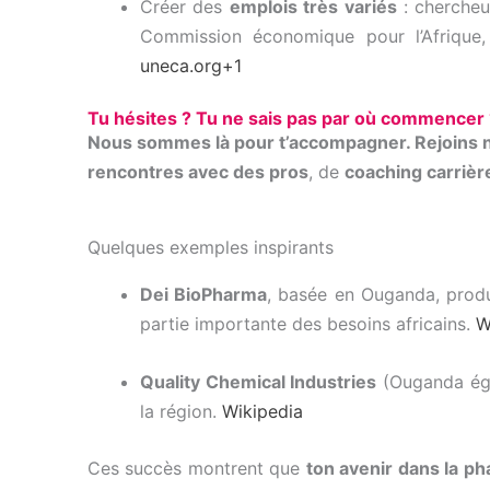
Créer des
emplois très variés
: chercheur
Commission économique pour l’Afrique,
uneca.org
+1
Tu
hésites ?
Tu
ne
sais
pas
par
où
commencer 
Nous
sommes
là
pour
t’accompagner.
Rejoins
rencontres
avec
des
pros
,
de
coaching
carrièr
Quelques exemples inspirants
Dei BioPharma
, basée en Ouganda, produ
partie importante des besoins africains.
W
Quality Chemical Industries
(Ouganda éga
la région.
Wikipedia
Ces succès montrent que
ton avenir dans la ph