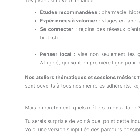
Tes pistes si tu veux te lancer
Études recommandées
: pharmacie, biote
Expériences à valoriser
: stages en labor
Se connecter
: rejoins des réseaux d’ent
biotech.
Penser local
: vise non seulement les g
Afrigen), qui sont en première ligne pour
Nos
ateliers
thématiques
et
sessions
métiers
t
sont ouverts à tous nos membres adhérents.
Rej
Mais concrètement, quels métiers tu peux faire 
Tu serais surpris.e de voir à quel point cette indu
Voici une version simplifiée des parcours possibl