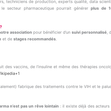
s, techniciens de production, experts qualité, data scient
 le secteur pharmaceutique pourrait générer
plus de 1
?
notre
association
pour
bénéficier
d’un
suivi
personnalisé
,
e
et
de
stages
recommandés
.
it des vaccins, de l’insuline et même des thérapies onco
ikipedia
+1
lement) fabrique des traitements contre le VIH et le pal
arma n’est pas un rêve lointain
: il existe déjà des acteurs 