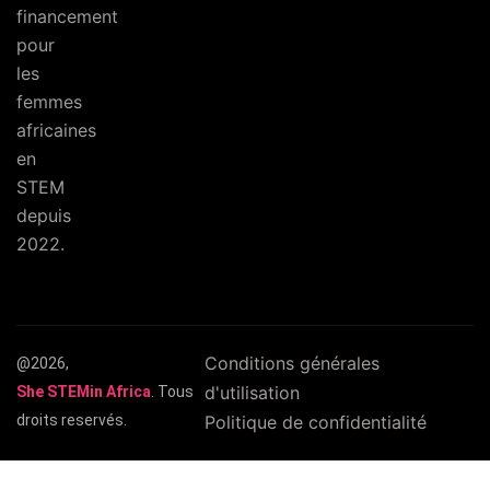
financement
pour
les
femmes
africaines
en
STEM
depuis
2022.
Conditions générales
@2026,
d'utilisation
She STEMin Africa
. Tous
droits reservés.
Politique de confidentialité